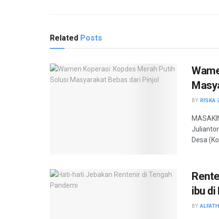
Related
Posts
Wamen
Masya
BY
RISKA 
MASAKINI
Juliant
Desa (Ko
Rente
ibu d
BY
ALFAT