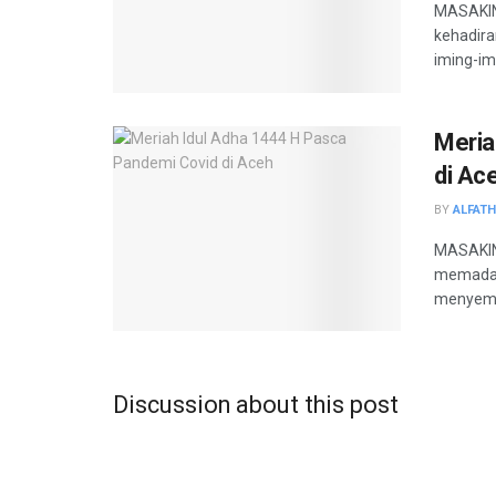
MASAKIN
kehadira
iming-im
Meria
di Ac
BY
ALFAT
MASAKINI
memadati
menyemar
Discussion about this post