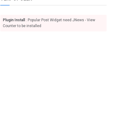
Plugin Install
: Popular Post Widget need JNews - View
Counter to be installed