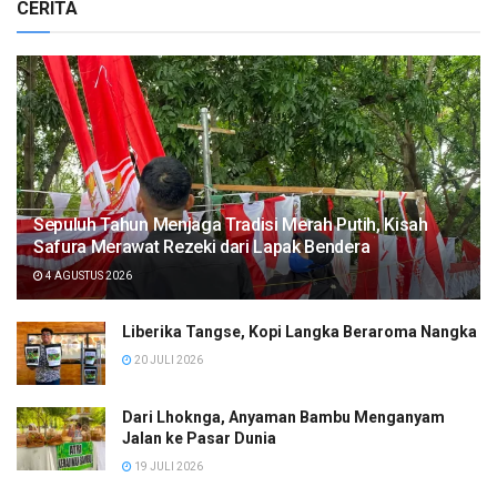
CERITA
Sepuluh Tahun Menjaga Tradisi Merah Putih, Kisah
Safura Merawat Rezeki dari Lapak Bendera
4 AGUSTUS 2026
Liberika Tangse, Kopi Langka Beraroma Nangka
20 JULI 2026
Dari Lhoknga, Anyaman Bambu Menganyam
Jalan ke Pasar Dunia
19 JULI 2026