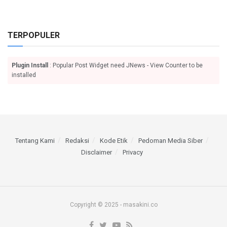
TERPOPULER
Plugin Install
: Popular Post Widget need JNews - View Counter to be
installed
Tentang Kami
Redaksi
Kode Etik
Pedoman Media Siber
Disclaimer
Privacy
Copyright © 2025 - masakini.co