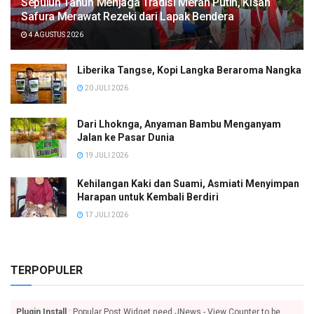
Sepuluh Tahun Menjaga Tradisi Merah Putih, Kisah
Safura Merawat Rezeki dari Lapak Bendera
4 AGUSTUS 2026
Liberika Tangse, Kopi Langka Beraroma Nangka
20 JULI 2026
Dari Lhoknga, Anyaman Bambu Menganyam
Jalan ke Pasar Dunia
19 JULI 2026
Kehilangan Kaki dan Suami, Asmiati Menyimpan
Harapan untuk Kembali Berdiri
17 JULI 2026
TERPOPULER
Plugin Install
: Popular Post Widget need JNews - View Counter to be