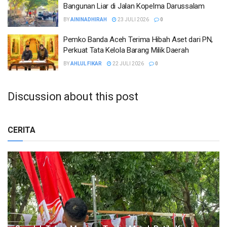
Bangunan Liar di Jalan Kopelma Darussalam
BY
AININADHIRAH
23 JULI 2026
0
Pemko Banda Aceh Terima Hibah Aset dari PN,
Perkuat Tata Kelola Barang Milik Daerah
BY
AHLUL FIKAR
22 JULI 2026
0
Discussion about this post
CERITA