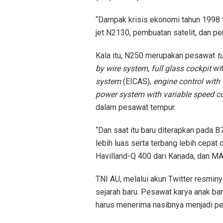
“Dampak krisis ekonomi tahun 1998 
jet N2130, pembuatan satelit, dan p
Kala itu, N250 merupakan pesawat
t
by wire system
,
full glass cockpit
wi
system
(EICAS),
engine control with f
power system with variable speed c
dalam pesawat tempur.
“Dan saat itu baru diterapkan pada B
lebih luas serta terbang lebih cepat
Havilland-Q 400 dari Kanada, dan MA6
TNI AU, melalui akun Twitter resmi
sejarah baru. Pesawat karya anak 
harus menerima nasibnya menjadi p