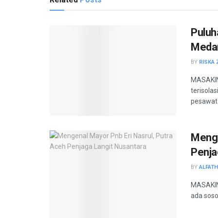
Puluh
Medan
BY
RISKA 
MASAKINI
terisola
pesawat 
Menge
Penja
BY
ALFAT
MASAKINI
ada soso