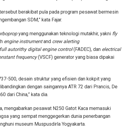
tersebut berakibat pula pada program pesawat bermesin
engembangan SDM,” kata Fajar.
urboprop
yang menggunakan teknologi mutakhir, yakni
fly
th
engine instrument
and
crew alerting
ull autorithy digital engine control
(FADEC), dan
electrical
onstant frequency
(VSCF) generator yang biasa dipakai
737-500, desain struktur yang efisien dan kokpit yang
 dibandingkan dengan saingannya ATR 72 dari Prancis, De
0 dari China,” kata dia.
nya, mengabarkan pesawat N250 Gatot Kaca memasuki
bangsa yang sempat menggegerkan dunia penerbangan
enghuni museum Muspusdirla Yogyakarta.