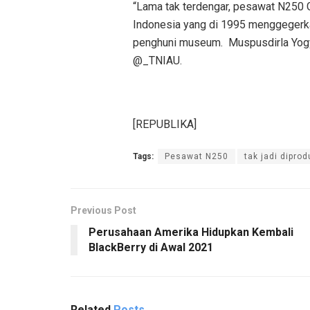
“Lama tak terdengar, pesawat N250 G
Indonesia yang di 1995 menggegerka
penghuni museum. Muspusdirla Yogyak
@_TNIAU.
[REPUBLIKA]
Tags:
Pesawat N250
tak jadi diprod
Previous Post
Perusahaan Amerika Hidupkan Kembali
BlackBerry di Awal 2021
Related
Posts