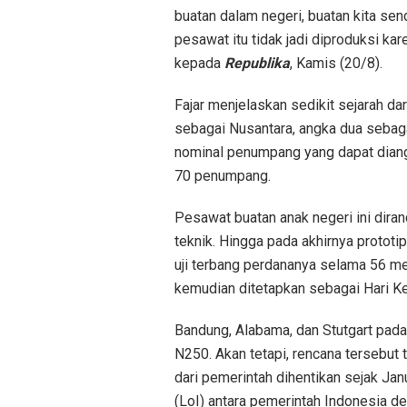
buatan dalam negeri, buatan kita sen
pesawat itu tidak jadi diproduksi kar
kepada
Republika
, Kamis (20/8).
Fajar menjelaskan sedikit sejarah da
sebagai Nusantara, angka dua sebag
nominal penumpang yang dapat diang
70 penumpang.
Pesawat buatan anak negeri ini dira
teknik. Hingga pada akhirnya protot
uji terbang perdananya selama 56 me
kemudian ditetapkan sebagai Hari Ke
Bandung, Alabama, dan Stutgart pad
N250. Akan tetapi, rencana tersebut t
dari pemerintah dihentikan sejak Janu
(LoI) antara pemerintah Indonesia de