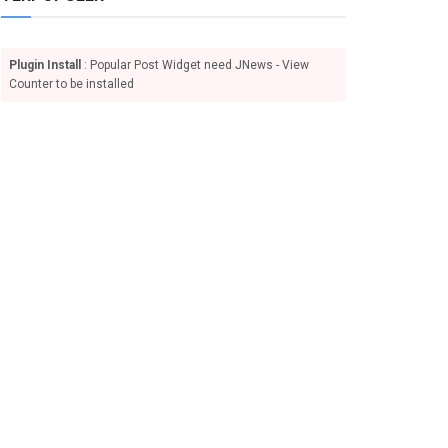
Plugin Install
: Popular Post Widget need JNews - View
Counter to be installed