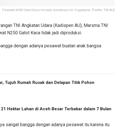
Pesawat N250 Gatot Kaca hendak dievakuasi ke Yogyakarta. [Twitter TNI AU]
angan TNI Angkatan Udara (Kadispen AU), Marsma TNI
at N250 Gatot Kaca tidak jadi diproduksi.
t bangga dengan adanya pesawat buatan anak bangsa
r, Tujuh Rumah Rusak dan Delapan Titik Pohon
, 21 Hektar Lahan di Aceh Besar Terbakar dalam 7 Bulan
ulnya sangat bangga dengan adanya pesawat itu karena itu