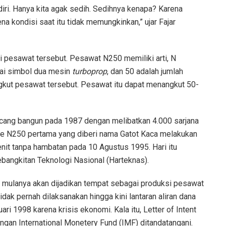
diri. Hanya kita agak sedih. Sedihnya kenapa? Karena
ena kondisi saat itu tidak memungkinkan,” ujar Fajar
ri pesawat tersebut. Pesawat N250 memiliki arti, N
ai simbol dua mesin
turboprop
, dan 50 adalah jumlah
kut pesawat tersebut. Pesawat itu dapat menangkut 50-
ncang bangun pada 1987 dengan melibatkan 4.000 sarjana
ipe N250 pertama yang diberi nama Gatot Kaca melakukan
nit tanpa hambatan pada 10 Agustus 1995. Hari itu
bangkitan Teknologi Nasional (Harteknas).
a mulanya akan dijadikan tempat sebagai produksi pesawat
idak pernah dilaksanakan hingga kini lantaran aliran dana
ari 1998 karena krisis ekonomi. Kala itu, Letter of Intent
ngan International Monetery Fund (IMF) ditandatangani.