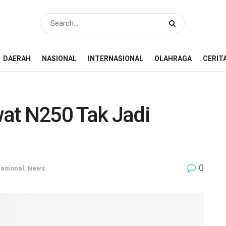
DAERAH
NASIONAL
INTERNASIONAL
OLAHRAGA
CERIT
at N250 Tak Jadi
0
asional
,
News