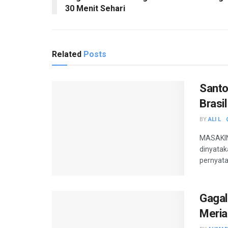
30 Menit Sehari
Related
Posts
Santo
Brasil
BY
ALI L
MASAKINI
dinyatak
pernyata
Gagal
Meria