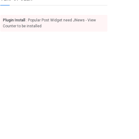
Plugin Install
: Popular Post Widget need JNews - View
Counter to be installed