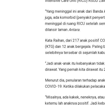
Intensive Care Unit (RICU) RSUD Zain
“Yang meninggal ini anak dari Banda 
juga, ada komorbid (penyakit penyer
meninggal di ruang RICU setelah semp
dilansir laman
Antara
.
Kata Raihan, dari 217 anak positif C
(KTG) dan 12 anak bergejala. Paling 
selebihnya tersebar di sejumlah kab
“Jadi anak-anak itu kebanyakan tidak
dirawat. Yang pernah kita dirawat itu 
Menurut dia, penularan terhadap anak
COVID-19. Ketika dilakukan pelacakan
“Misalnya, ada kakek, neneknya, atau 
ketemu lah anaknya positif. Jadi keba