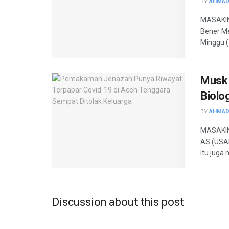
BY
AHMAD
MASAKINI
Bener Me
Minggu (
Musk 
Biolo
BY
AHMAD
MASAKIN
AS (USAI
itu juga
Discussion about this post