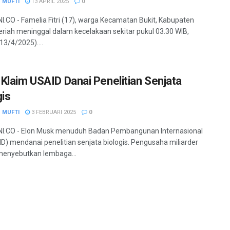
 MUFTI
13 APRIL 2025
0
.CO - Famelia Fitri (17), warga Kecamatan Bukit, Kabupaten
riah meninggal dalam kecelakaan sekitar pukul 03.30 WIB,
13/4/2025)....
Klaim USAID Danai Penelitian Senjata
gis
 MUFTI
3 FEBRUARI 2025
0
I.CO - Elon Musk menuduh Badan Pembangunan Internasional
D) mendanai penelitian senjata biologis. Pengusaha miliarder
 menyebutkan lembaga...