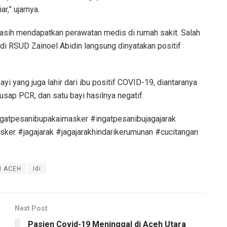
ar,” ujarnya.
 masih mendapatkan perawatan medis di rumah sakit. Salah
r di RSUD Zainoel Abidin langsung dinyatakan positif
yi yang juga lahir dari ibu positif COVID-19, diantaranya
sap PCR, dan satu bayi hasilnya negatif.
gatpesanibupakaimasker #ingatpesanibujagajarak
ker #jagajarak #jagajarakhindarikerumunan #cucitangan
I ACEH
Idi
Next Post
Pasien Covid-19 Meninggal di Aceh Utara