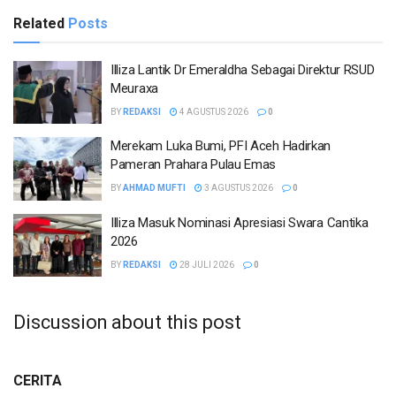
Related
Posts
Illiza Lantik Dr Emeraldha Sebagai Direktur RSUD
Meuraxa
BY
REDAKSI
4 AGUSTUS 2026
0
Merekam Luka Bumi, PFI Aceh Hadirkan
Pameran Prahara Pulau Emas
BY
AHMAD MUFTI
3 AGUSTUS 2026
0
Illiza Masuk Nominasi Apresiasi Swara Cantika
2026
BY
REDAKSI
28 JULI 2026
0
Discussion about this post
CERITA