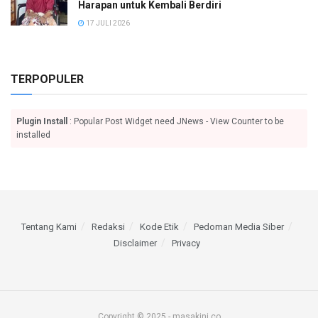
Harapan untuk Kembali Berdiri
17 JULI 2026
TERPOPULER
Plugin Install
: Popular Post Widget need JNews - View Counter to be
installed
Tentang Kami
Redaksi
Kode Etik
Pedoman Media Siber
Disclaimer
Privacy
Copyright © 2025 - masakini.co