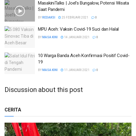
MasakiniTalks | Joel’s Bungalow, Potensi Wisata
Saat Pandemi
BY
REDAKSI
25 FEBRUARI 2021
0
MPU Aceh: Vaksin Covid-19 Suci dan Halal
BY
MASA KINI
14 JANUARI 2021
0
10 Warga Banda Aceh Konfirmasi Positif Covid-
19
BY
MASA KINI
11 JANUARI 2021
0
Discussion about this post
CERITA