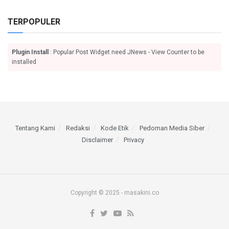
TERPOPULER
Plugin Install
: Popular Post Widget need JNews - View Counter to be
installed
Tentang Kami
Redaksi
Kode Etik
Pedoman Media Siber
Disclaimer
Privacy
Copyright © 2025 - masakini.co