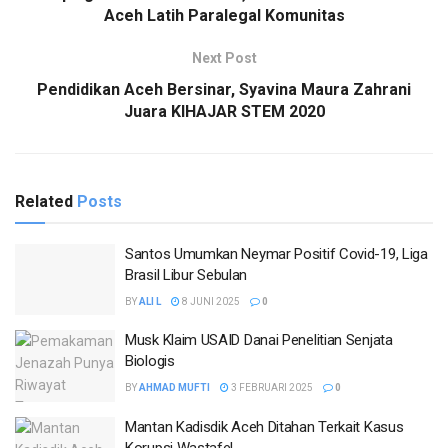
Aceh Latih Paralegal Komunitas
Next Post
Pendidikan Aceh Bersinar, Syavina Maura Zahrani
Juara KIHAJAR STEM 2020
Related
Posts
Santos Umumkan Neymar Positif Covid-19, Liga
Brasil Libur Sebulan
BY
ALI L
8 JUNI 2025
0
Musk Klaim USAID Danai Penelitian Senjata
Biologis
BY
AHMAD MUFTI
3 FEBRUARI 2025
0
Mantan Kadisdik Aceh Ditahan Terkait Kasus
Korupsi Wastafel