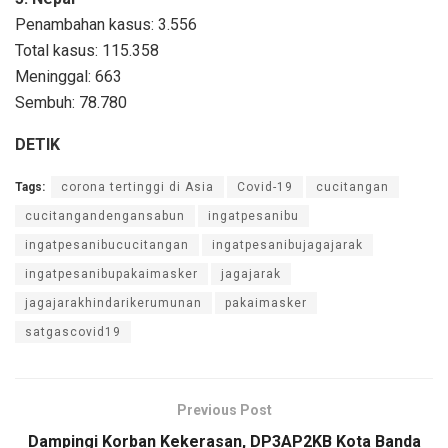
Penambahan kasus: 3.556
Total kasus: 115.358
Meninggal: 663
Sembuh: 78.780
DETIK
Tags:
corona tertinggi di Asia
Covid-19
cucitangan
cucitangandengansabun
ingatpesanibu
ingatpesanibucucitangan
ingatpesanibujagajarak
ingatpesanibupakaimasker
jagajarak
jagajarakhindarikerumunan
pakaimasker
satgascovid19
Previous Post
Dampingi Korban Kekerasan, DP3AP2KB Kota Banda