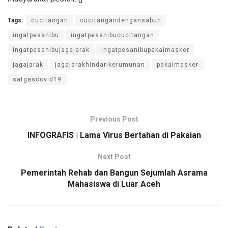
Tags:
cucitangan
cucitangandengansabun
ingatpesanibu
ingatpesanibucucitangan
ingatpesanibujagajarak
ingatpesanibupakaimasker
jagajarak
jagajarakhindarikerumunan
pakaimasker
satgascovid19
Previous Post
INFOGRAFIS | Lama Virus Bertahan di Pakaian
Next Post
Pemerintah Rehab dan Bangun Sejumlah Asrama
Mahasiswa di Luar Aceh