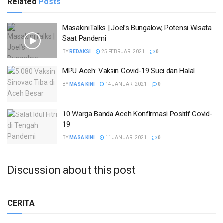
Related
Posts
MasakiniTalks | Joel’s Bungalow, Potensi Wisata
Saat Pandemi
BY
REDAKSI
25 FEBRUARI 2021
0
MPU Aceh: Vaksin Covid-19 Suci dan Halal
BY
MASA KINI
14 JANUARI 2021
0
10 Warga Banda Aceh Konfirmasi Positif Covid-
19
BY
MASA KINI
11 JANUARI 2021
0
Discussion about this post
CERITA