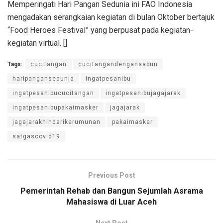
Memperingati Hari Pangan Sedunia ini FAO Indonesia
mengadakan serangkaian kegiatan di bulan Oktober bertajuk
“Food Heroes Festival” yang berpusat pada kegiatan-
kegiatan virtual. []
Tags:
cucitangan
cucitangandengansabun
haripangansedunia
ingatpesanibu
ingatpesanibucucitangan
ingatpesanibujagajarak
ingatpesanibupakaimasker
jagajarak
jagajarakhindarikerumunan
pakaimasker
satgascovid19
Previous Post
Pemerintah Rehab dan Bangun Sejumlah Asrama
Mahasiswa di Luar Aceh
Next Post