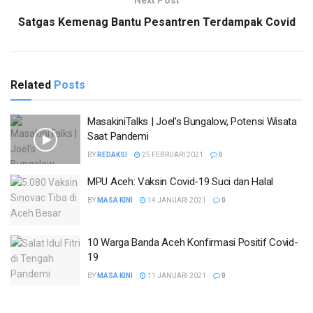
Satgas Kemenag Bantu Pesantren Terdampak Covid
Related
Posts
MasakiniTalks | Joel’s Bungalow, Potensi Wisata
Saat Pandemi
BY
REDAKSI
25 FEBRUARI 2021
0
MPU Aceh: Vaksin Covid-19 Suci dan Halal
BY
MASA KINI
14 JANUARI 2021
0
10 Warga Banda Aceh Konfirmasi Positif Covid-
19
BY
MASA KINI
11 JANUARI 2021
0