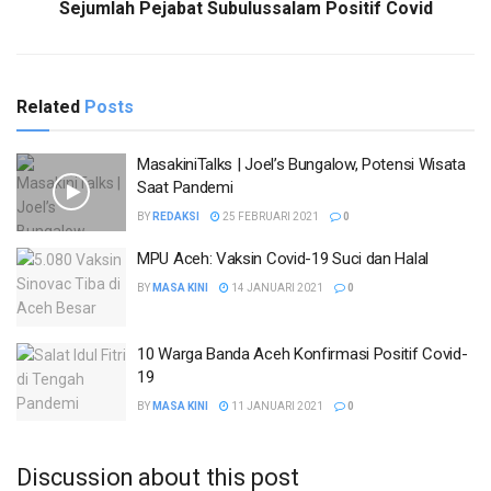
Sejumlah Pejabat Subulussalam Positif Covid
Related
Posts
MasakiniTalks | Joel’s Bungalow, Potensi Wisata
Saat Pandemi
BY
REDAKSI
25 FEBRUARI 2021
0
MPU Aceh: Vaksin Covid-19 Suci dan Halal
BY
MASA KINI
14 JANUARI 2021
0
10 Warga Banda Aceh Konfirmasi Positif Covid-
19
BY
MASA KINI
11 JANUARI 2021
0
Discussion about this post