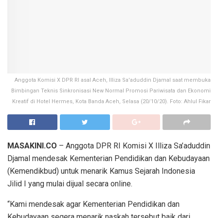
Anggota Komisi X DPR RI asal Aceh, Illiza Sa'aduddin Djamal saat membuka
Bimbingan Teknis Sinkronisasi New Normal Promosi Pariwisata dan Ekonomi
Kreatif di Hotel Hermes, Kota Banda Aceh, Selasa (20/10/20). Foto: Ahlul Fikar
MASAKINI.CO
– Anggota DPR RI Komisi X Illiza Sa’aduddin
Djamal mendesak Kementerian Pendidikan dan Kebudayaan
(Kemendikbud) untuk menarik Kamus Sejarah Indonesia
Jilid I yang mulai dijual secara online.
“Kami mendesak agar Kementerian Pendidikan dan
Kebudayaan segera menarik naskah tersebut baik dari