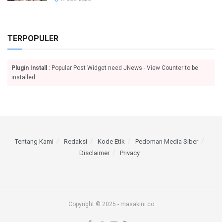
TERPOPULER
Plugin Install
: Popular Post Widget need JNews - View Counter to be
installed
Tentang Kami
Redaksi
Kode Etik
Pedoman Media Siber
Disclaimer
Privacy
Copyright © 2025 - masakini.co