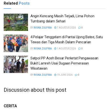
Related
Posts
Angin Kencang Masih Terjadi, Lima Pohon
Tumbang dalam Sehari
BY
RISKA ZULFIRA
7 AGUSTUS 2026
0
4 Pelajar Tenggelam di Pantai Ujong Batee, Satu
Tewas dan Tiga Masih Dalam Pencarian
BY
RISKA ZULFIRA
1 AGUSTUS 2026
0
Satpol PP Aceh Besar Perketat Pengawasan
Bukit Lamreh Usai Dugaan Pemerasan
Wisatawan
BY
RISKA ZULFIRA
19 JUNI 2026
0
Discussion about this post
CERITA