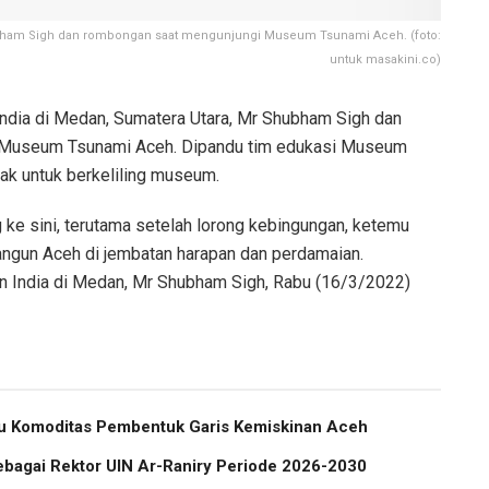
hubham Sigh dan rombongan saat mengunjungi Museum Tsunami Aceh. (foto:
untuk masakini.co)
ndia di Medan, Sumatera Utara, Mr Shubham Sigh dan
 Museum Tsunami Aceh. Dipandu tim edukasi Museum
jak untuk berkeliling museum.
 ke sini, terutama setelah lorong kebingungan, ketemu
ngun Aceh di jembatan harapan dan perdamaian.
jen India di Medan, Mr Shubham Sigh, Rabu (16/3/2022)
atu Komoditas Pembentuk Garis Kemiskinan Aceh
ebagai Rektor UIN Ar-Raniry Periode 2026-2030