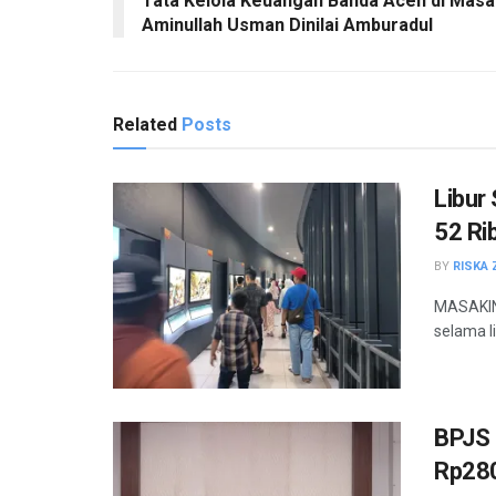
Tata Kelola Keuangan Banda Aceh di Masa
Aminullah Usman Dinilai Amburadul
Related
Posts
Libur
52 Ri
BY
RISKA 
MASAKIN
selama l
BPJS 
Rp280