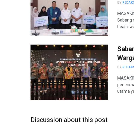
BY
REDAK
MASAKIN
Sabang 
beasiswa 
Saban
Warga
BY
REDAK
MASAKINI
penerima
utama ya
Discussion about this post