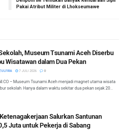
Denpom IM Temukan Banyak Kendaraan Sipil
Pakai Atribut Militer di Lhokseumawe
 Sekolah, Museum Tsunami Aceh Diserbu
bu Wisatawan dalam Dua Pekan
ZULFIRA
7 JULI 2026
0
I.CO – Museum Tsunami Aceh menjadi magnet utama wisata
ibur sekolah. Hanya dalam waktu sekitar dua pekan sejak 20...
Ketenagakerjaan Salurkan Santunan
,5 Juta untuk Pekerja di Sabang