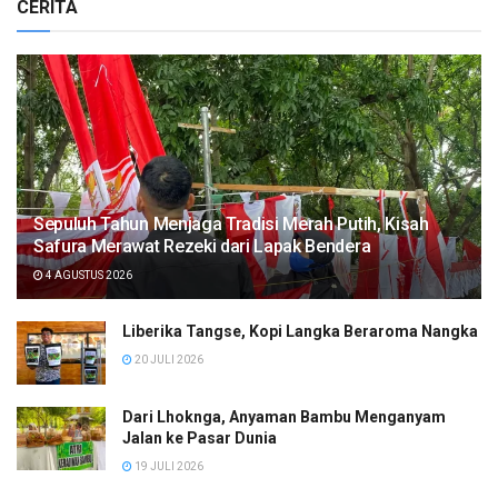
CERITA
Sepuluh Tahun Menjaga Tradisi Merah Putih, Kisah
Safura Merawat Rezeki dari Lapak Bendera
4 AGUSTUS 2026
Liberika Tangse, Kopi Langka Beraroma Nangka
20 JULI 2026
Dari Lhoknga, Anyaman Bambu Menganyam
Jalan ke Pasar Dunia
19 JULI 2026