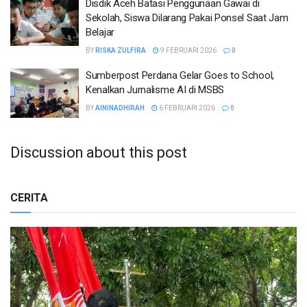
Disdik Aceh Batasi Penggunaan Gawai di
Sekolah, Siswa Dilarang Pakai Ponsel Saat Jam
Belajar
BY
RISKA ZULFIRA
9 FEBRUARI 2026
0
Sumberpost Perdana Gelar Goes to School,
Kenalkan Jurnalisme AI di MSBS
BY
AININADHIRAH
6 FEBRUARI 2026
0
Discussion about this post
CERITA