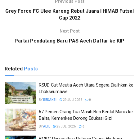
Previous Post
Grey Force FC Ulee Kareng Rebut Juara I HIMAB Futsal
Cup 2022
Next Post
Partai Pendatang Baru PAS Aceh Daftar ke KIP
Related
Posts
RSUD Cut Meutia Aceh Utara Segera Dialihkan ke
Lhokseumawe
BY
REDAKSI
29 JULI 2026
0
67 Persen Orang Tua Masih Beri Kental Manis ke
Balita, Kemenkes Dorong Edukasi Gizi
BY
ALI L
25 JULI 2026
0
BMKG Peringatkan Potensi Cuaca Ekstrem