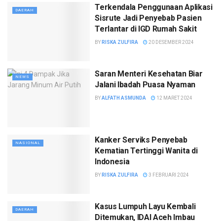
Terkendala Penggunaan Aplikasi
DAERAH
Sisrute Jadi Penyebab Pasien
Terlantar di IGD Rumah Sakit
BY
RISKA ZULFIRA
20 DESEMBER 2024
Saran Menteri Kesehatan Biar
NEWS
Jalani Ibadah Puasa Nyaman
BY
ALFATH ASMUNDA
12 MARET 2024
Kanker Serviks Penyebab
NASIONAL
Kematian Tertinggi Wanita di
Indonesia
BY
RISKA ZULFIRA
3 FEBRUARI 2024
Kasus Lumpuh Layu Kembali
DAERAH
Ditemukan, IDAI Aceh Imbau