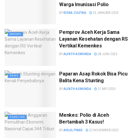
Warga Imunisasi Polio
BY
RISKA ZULFIRA
25 JANUARI 2024
Pemprov Aceh Kerja Sama
DAERAH
Layanan Kesehatan dengan RS
Vertikal Kemenkes
BY
ALFATH ASMUNDA
28 JUNI 2023
Paparan Asap Rokok Bisa Picu
NEWS
Balita Kena Stunting
BY
ALFATH ASMUNDA
31 MEI 2023
Menkes: Polio di Aceh
HEADLINE
Bertambah 3 Kasus!
BY
AHLUL FIKAR
22 NOVEMBER 2022