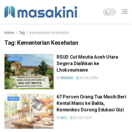
Home
Tag
Kementerian Kesehatan
Tag:
Kementerian Kesehatan
RSUD Cut Meutia Aceh Utara
DAERAH
Segera Dialihkan ke
Lhokseumawe
BY
REDAKSI
29 JULI 2026
67 Persen Orang Tua Masih Beri
NEWS
Kental Manis ke Balita,
Kemenkes Dorong Edukasi Gizi
BY
ALI L
25 JULI 2026