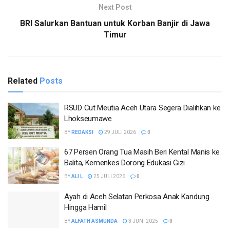
Next Post
BRI Salurkan Bantuan untuk Korban Banjir di Jawa
Timur
Related
Posts
RSUD Cut Meutia Aceh Utara Segera Dialihkan ke
Lhokseumawe
BY
REDAKSI
29 JULI 2026
0
67 Persen Orang Tua Masih Beri Kental Manis ke
Balita, Kemenkes Dorong Edukasi Gizi
BY
ALI L
25 JULI 2026
0
Ayah di Aceh Selatan Perkosa Anak Kandung
Hingga Hamil
BY
ALFATH ASMUNDA
3 JUNI 2025
0