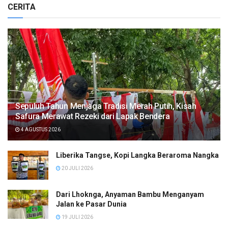
CERITA
Sepuluh Tahun Menjaga Tradisi Merah Putih, Kisah
Safura Merawat Rezeki dari Lapak Bendera
4 AGUSTUS 2026
Liberika Tangse, Kopi Langka Beraroma Nangka
20 JULI 2026
Dari Lhoknga, Anyaman Bambu Menganyam
Jalan ke Pasar Dunia
19 JULI 2026