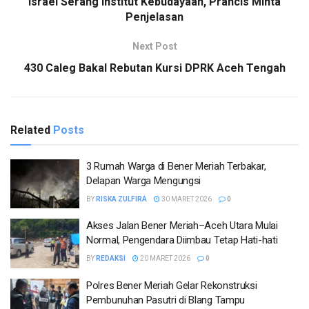
Israel Serang Institut Kebudayaan, Prancis Minta
Penjelasan
Next Post
430 Caleg Bakal Rebutan Kursi DPRK Aceh Tengah
Related
Posts
3 Rumah Warga di Bener Meriah Terbakar,
Delapan Warga Mengungsi
BY
RISKA ZULFIRA
30 MARET 2026
0
Akses Jalan Bener Meriah–Aceh Utara Mulai
Normal, Pengendara Diimbau Tetap Hati-hati
BY
REDAKSI
20 MARET 2026
0
Polres Bener Meriah Gelar Rekonstruksi
Pembunuhan Pasutri di Blang Tampu