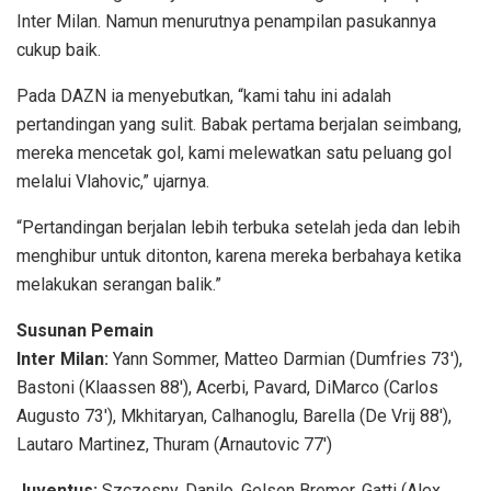
Inter Milan. Namun menurutnya penampilan pasukannya
cukup baik.
Pada DAZN ia menyebutkan, “kami tahu ini adalah
pertandingan yang sulit. Babak pertama berjalan seimbang,
mereka mencetak gol, kami melewatkan satu peluang gol
melalui Vlahovic,” ujarnya.
“Pertandingan berjalan lebih terbuka setelah jeda dan lebih
menghibur untuk ditonton, karena mereka berbahaya ketika
melakukan serangan balik.”
Susunan Pemain
Inter Milan:
Yann Sommer, Matteo Darmian (Dumfries 73′),
Bastoni (Klaassen 88′), Acerbi, Pavard, DiMarco (Carlos
Augusto 73′), Mkhitaryan, Calhanoglu, Barella (De Vrij 88′),
Lautaro Martinez, Thuram (Arnautovic 77′)
Juventus:
Szczesny, Danilo, Gelson Bremer, Gatti (Alex