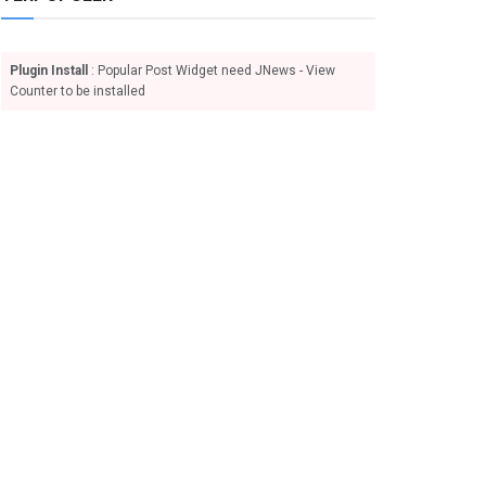
Plugin Install
: Popular Post Widget need JNews - View
Counter to be installed