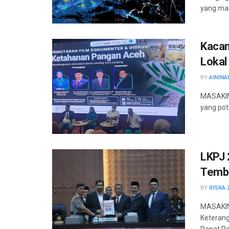
yang masi
Kacan
Lokal
BY
AININA
MASAKINI
yang pot
LKPJ 
Tembu
BY
RISKA 
MASAKIN
Keteran
Rapat Pa