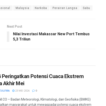
asional
Malaysia
Narkoba
Perairan Langsa
Sabu
Next Post
Nilai Investasi Makassar New Port Tembus
5,3 Triliun
Peringatkan Potensi Cuaca Ekstrem
a Akhir Mei
ZULFIRA
23 MEI 2026
0
.CO – Badan Meteorologi, Klimatologi, dan Geofisika (BMKG)
atkan masyarakat untuk mewaspadai potensi cuaca ekstrem