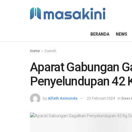
BERANDA
NEWS
Home
Daerah
Aparat Gabungan G
Penyelundupan 42 K
by
Alfath Asmunda
23 Februari 2024
in
Daer