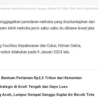
aran narkoba di perairan Langsa, Selasa 9/1/2024. (foto: Bea Cukai Aceh)
nggagalkan peredaran narkoba yang diselundupkan dari
am lebih narkoba jenis sabu-sabu itu dibawa lewat jalur
 Fasilitas Kepabeanan dan Cukai, Hilman Satria,
ebut dilakukan pada 9 Januari 2024 lalu.
Bantuan Pertanian Rp2,5 Triliun dari Kementan
trategis di Aceh Tengah dan Gayo Lues
g Aceh, Lumpur Sempat Ganggu Suplai Air Bersih Tirta