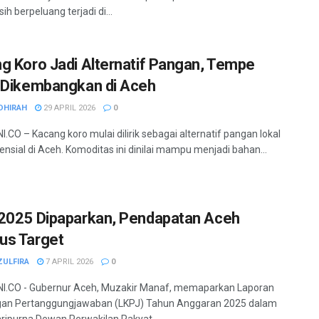
h berpeluang terjadi di...
g Koro Jadi Alternatif Pangan, Tempe
 Dikembangkan di Aceh
DHIRAH
29 APRIL 2026
0
.CO – Kacang koro mulai dilirik sebagai alternatif pangan lokal
ensial di Aceh. Komoditas ini dinilai mampu menjadi bahan...
2025 Dipaparkan, Pendapatan Aceh
s Target
ZULFIRA
7 APRIL 2026
0
I.CO - Gubernur Aceh, Muzakir Manaf, memaparkan Laporan
gan Pertanggungjawaban (LKPJ) Tahun Anggaran 2025 dalam
ripurna Dewan Perwakilan Rakyat...