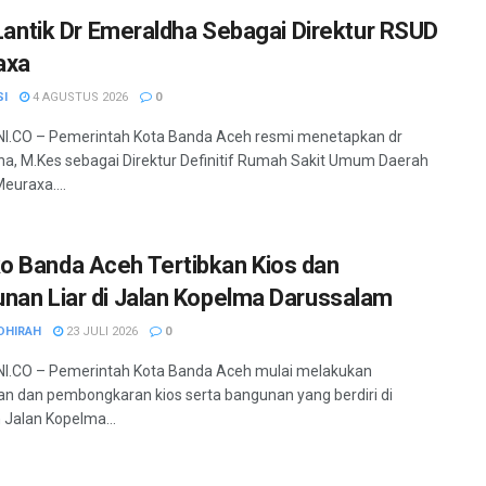
a Lantik Dr Emeraldha Sebagai Direktur RSUD
axa
SI
4 AGUSTUS 2026
0
I.CO – Pemerintah Kota Banda Aceh resmi menetapkan dr
a, M.Kes sebagai Direktur Definitif Rumah Sakit Umum Daerah
euraxa....
 Banda Aceh Tertibkan Kios dan
nan Liar di Jalan Kopelma Darussalam
DHIRAH
23 JULI 2026
0
I.CO – Pemerintah Kota Banda Aceh mulai melakukan
an dan pembongkaran kios serta bangunan yang berdiri di
Jalan Kopelma...