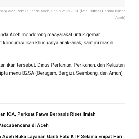
man) oleh Pemko Banda Aceh, Senin 2/12/2024. (foto: Humas Pemko Banda
Aceh)
anda Aceh mendorong masyarakat untuk gemar
 konsumsi ikan khususnya anak-anak, saat ini masih
ikan tersebut, Dinas Pertanian, Perikanan, dan Kelautan
pta menu B2SA (Beragam, Bergizi, Seimbang, dan Aman),
 ICA, Perkuat Fatwa Berbasis Riset Ilmiah
 Pascabencana di Aceh
a Aceh Buka Layanan Ganti Foto KTP Selama Empat Hari