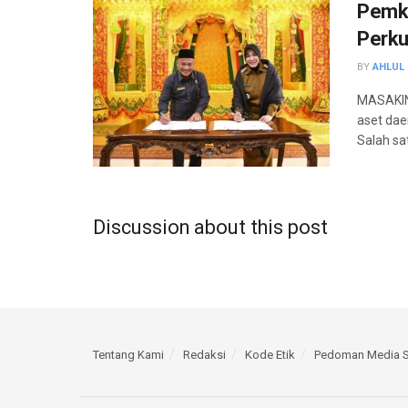
Pemko
Perku
BY
AHLUL 
MASAKIN
aset dae
Salah sat
Discussion about this post
Tentang Kami
Redaksi
Kode Etik
Pedoman Media S