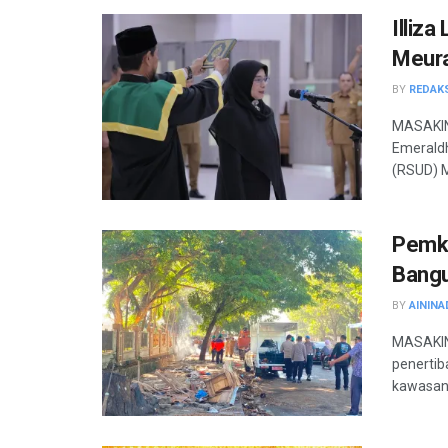
Illiz
Meur
BY
REDAK
MASAKIN
Emeraldh
(RSUD) M
Pemko
Bangu
BY
AININA
MASAKIN
penertib
kawasan 