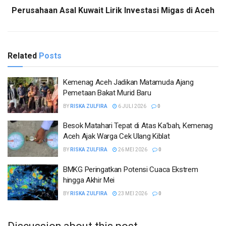
Perusahaan Asal Kuwait Lirik Investasi Migas di Aceh
Related
Posts
Kemenag Aceh Jadikan Matamuda Ajang
Pemetaan Bakat Murid Baru
BY
RISKA ZULFIRA
6 JULI 2026
0
Besok Matahari Tepat di Atas Ka’bah, Kemenag
Aceh Ajak Warga Cek Ulang Kiblat
BY
RISKA ZULFIRA
26 MEI 2026
0
BMKG Peringatkan Potensi Cuaca Ekstrem
hingga Akhir Mei
BY
RISKA ZULFIRA
23 MEI 2026
0