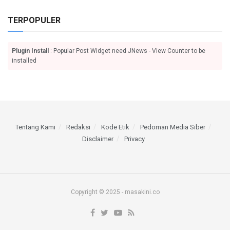
TERPOPULER
Plugin Install
: Popular Post Widget need JNews - View Counter to be
installed
Tentang Kami
Redaksi
Kode Etik
Pedoman Media Siber
Disclaimer
Privacy
Copyright © 2025 - masakini.co