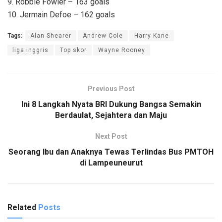
9. Robbie Fowler – 163 goals
10. Jermain Defoe – 162 goals
Tags:
Alan Shearer
Andrew Cole
Harry Kane
liga inggris
Top skor
Wayne Rooney
Previous Post
Ini 8 Langkah Nyata BRI Dukung Bangsa Semakin
Berdaulat, Sejahtera dan Maju
Next Post
Seorang Ibu dan Anaknya Tewas Terlindas Bus PMTOH
di Lampeuneurut
Related
Posts