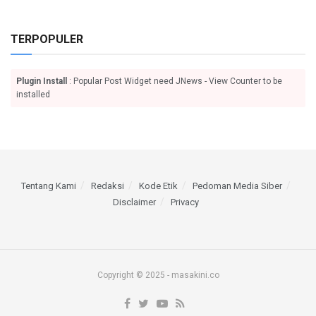
TERPOPULER
Plugin Install
: Popular Post Widget need JNews - View Counter to be
installed
Tentang Kami
Redaksi
Kode Etik
Pedoman Media Siber
Disclaimer
Privacy
Copyright © 2025 - masakini.co