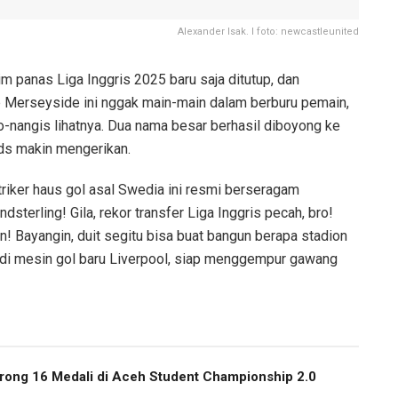
Alexander Isak. I foto: newcastleunited
m panas Liga Inggris 2025 baru saja ditutup, dan
ub Merseyside ini nggak main-main dalam berburu pemain,
-nangis lihatnya. Dua nama besar berhasil diboyong ke
Reds makin mengerikan.
triker haus gol asal Swedia ini resmi berseragam
sterling! Gila, rekor transfer Liga Inggris pecah, bro!
liun! Bayangin, duit segitu bisa buat bangun berapa stadion
jadi mesin gol baru Liverpool, siap menggempur gawang
ong 16 Medali di Aceh Student Championship 2.0