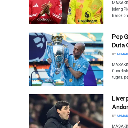
MASAKINI
jelang P
Barcelon
Pep G
Duta 
BY
AHMAD
MASAKIN
Guardiol
tugas, pel
Liver
Andon
BY
AHMAD
MASAKINI