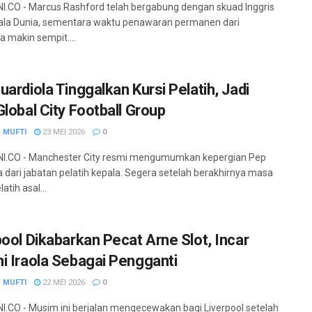
.CO - Marcus Rashford telah bergabung dengan skuad Inggris
iala Dunia, sementara waktu penawaran permanen dari
a makin sempit....
uardiola Tinggalkan Kursi Pelatih, Jadi
Global City Football Group
 MUFTI
23 MEI 2026
0
I.CO - Manchester City resmi mengumumkan kepergian Pep
a dari jabatan pelatih kepala. Segera setelah berakhirnya masa
atih asal...
pool Dikabarkan Pecat Arne Slot, Incar
i Iraola Sebagai Pengganti
 MUFTI
22 MEI 2026
0
.CO - Musim ini berjalan mengecewakan bagi Liverpool setelah