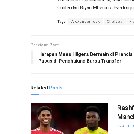
Cunha dan Bryan Mbeumo. Everton ju
Tags:
Alexander Isak
Chelsea
Fl
Previous Post
Harapan Mees Hilgers Bermain di Prancis
Pupus di Penghujung Bursa Transfer
Related
Posts
Rashf
Manch
BY
ALI L