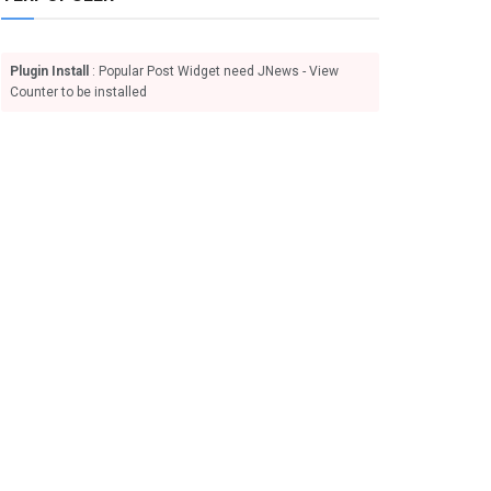
Plugin Install
: Popular Post Widget need JNews - View
Counter to be installed