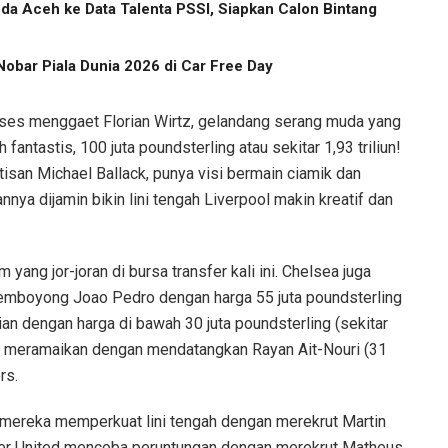
a Aceh ke Data Talenta PSSI, Siapkan Calon Bintang
obar Piala Dunia 2026 di Car Free Day
kses menggaet Florian Wirtz, gelandang serang muda yang
fantastis, 100 juta poundsterling atau sekitar 1,93 triliun!
tisan Michael Ballack, punya visi bermain ciamik dan
a dijamin bikin lini tengah Liverpool makin kreatif dan
 yang jor-joran di bursa transfer kali ini. Chelsea juga
emboyong Joao Pedro dengan harga 55 juta poundsterling
llian dengan harga di bawah 30 juta poundsterling (sekitar
kut meramaikan dengan mendatangkan Rayan Ait-Nouri (31
rs.
 mereka memperkuat lini tengah dengan merekrut Martin
ter United mencoba peruntungan dengan merekrut Matheus