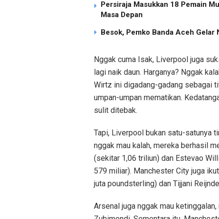
Persiraja Masukkan 18 Pemain Mud
Masa Depan
Besok, Pemko Banda Aceh Gelar N
Nggak cuma Isak, Liverpool juga su
lagi naik daun. Harganya? Nggak kalah 
Wirtz ini digadang-gadang sebagai ti
umpan-umpan mematikan. Kedatanganny
sulit ditebak.
Tapi, Liverpool bukan satu-satunya tim
nggak mau kalah, mereka berhasil m
(sekitar 1,06 triliun) dan Estevao Wi
579 miliar). Manchester City juga i
juta poundsterling) dan Tijjani Reijnde
Arsenal juga nggak mau ketinggalan,
Zubimendi. Sementara itu, Manches