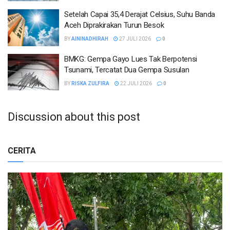
Setelah Capai 35,4 Derajat Celsius, Suhu Banda
Aceh Diprakirakan Turun Besok
BY
AININADHIRAH
27 JULI 2026
0
BMKG: Gempa Gayo Lues Tak Berpotensi
Tsunami, Tercatat Dua Gempa Susulan
BY
RISKA ZULFIRA
22 JULI 2026
0
Discussion about this post
CERITA