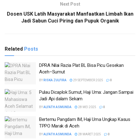
Next Post
Dosen USK Latih Masyarakat Manfaatkan Limbah Ikan
Jadi Sabun Cuci Piring dan Pupuk Organik
Related
Posts
DPRA Nilai Razia Plat BL Bisa Picu Gesekan
Aceh–Sumut
BY
RISKA ZULFIRA
29 SEPTEMBER 2025
0
Pulau Dicaplok Sumut, Haji Uma: Jangan Sampai
Jadi Api dalam Sekam
BY
ALFATH ASMUNDA
28 MEI 2025
0
Bertemu Pangdam IM, Haji Uma Ungkap Kasus
TPPO Marak di Aceh
BY
ALFATH ASMUNDA
28 MARET 2025
0