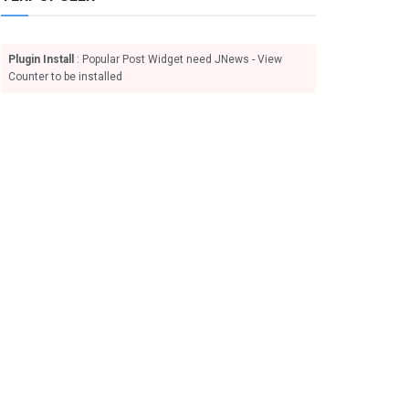
Plugin Install
: Popular Post Widget need JNews - View
Counter to be installed