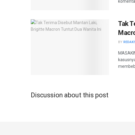
komentat
Tak T
Macro
BY
REDAK
MASAKINI
kasusnya
membeba
Discussion about this post