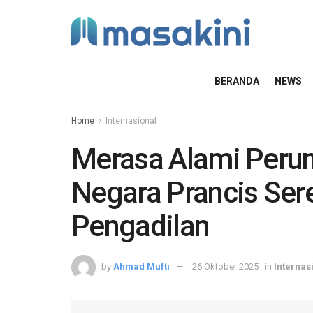
BERANDA
NEWS
Home
Internasional
Merasa Alami Perun
Negara Prancis Ser
Pengadilan
by
Ahmad Mufti
26 Oktober 2025
in
Internas