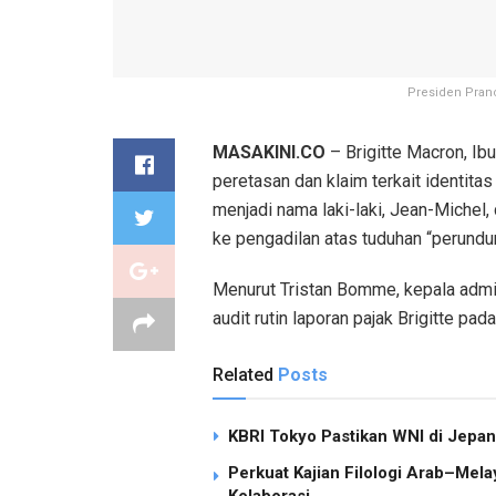
Presiden Pranc
MASAKINI.CO
– Brigitte Macron, Ib
peretasan dan klaim terkait identit
menjadi nama laki-laki, Jean-Michel,
ke pengadilan atas tuduhan “perundu
Menurut Tristan Bomme, kepala admini
audit rutin laporan pajak Brigitte p
Related
Posts
KBRI Tokyo Pastikan WNI di Jepa
Perkuat Kajian Filologi Arab–Mel
Kolaborasi