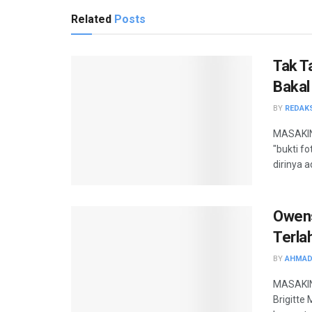
Related
Posts
Tak T
Bakal
BY
REDAK
MASAKINI
"bukti f
dirinya a
Owens
Terlah
BY
AHMAD
MASAKINI
Brigitte