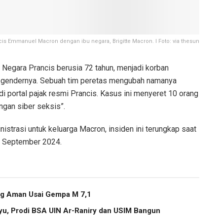
is Emmanuel Macron dengan ibu negara, Brigitte Macron. I Foto: via thesun
u Negara Prancis berusia 72 tahun, menjadi korban
as gendernya. Sebuah tim peretas mengubah namanya
 di portal pajak resmi Prancis. Kasus ini menyeret 10 orang
ngan siber seksis”.
strasi untuk keluarga Macron, insiden ini terungkap saat
ada September 2024.
ng Aman Usai Gempa M 7,1
ayu, Prodi BSA UIN Ar-Raniry dan USIM Bangun