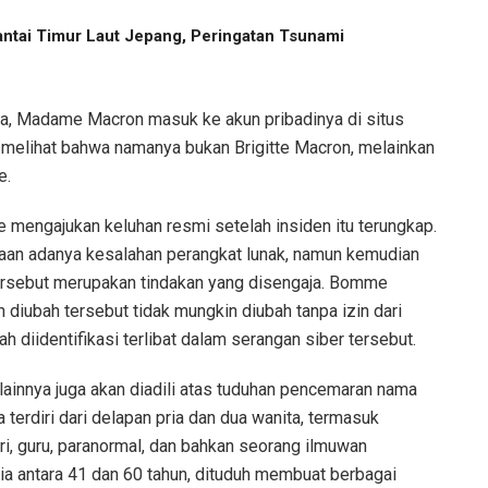
tai Timur Laut Jepang, Peringatan Tsunami
ya, Madame Macron masuk ke akun pribadinya di situs
 melihat bahwa namanya bukan Brigitte Macron, melainkan
e.
engajukan keluhan resmi setelah insiden itu terungkap.
aan adanya kesalahan perangkat lunak, namun kemudian
ersebut merupakan tindakan yang disengaja. Bomme
diubah tersebut tidak mungkin diubah tanpa izin dari
h diidentifikasi terlibat dalam serangan siber tersebut.
 lainnya juga akan diadili atas tuduhan pencemaran nama
 terdiri dari delapan pria dan dua wanita, termasuk
eri, guru, paranormal, dan bahkan seorang ilmuwan
ia antara 41 dan 60 tahun, dituduh membuat berbagai