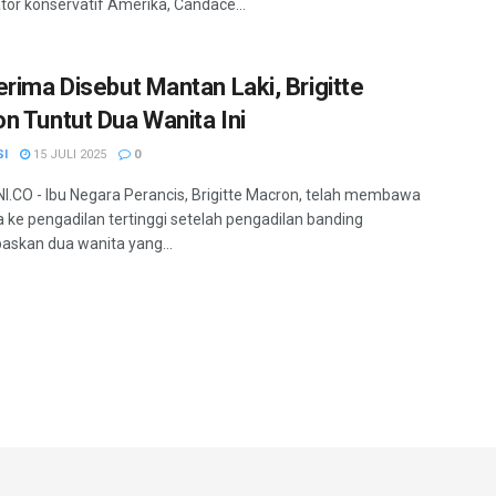
or konservatif Amerika, Candace...
erima Disebut Mantan Laki, Brigitte
n Tuntut Dua Wanita Ini
SI
15 JULI 2025
0
.CO - Ibu Negara Perancis, Brigitte Macron, telah membawa
 ke pengadilan tertinggi setelah pengadilan banding
skan dua wanita yang...