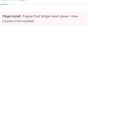
Plugin Install
: Popular Post Widget need JNews - View
Counter to be installed