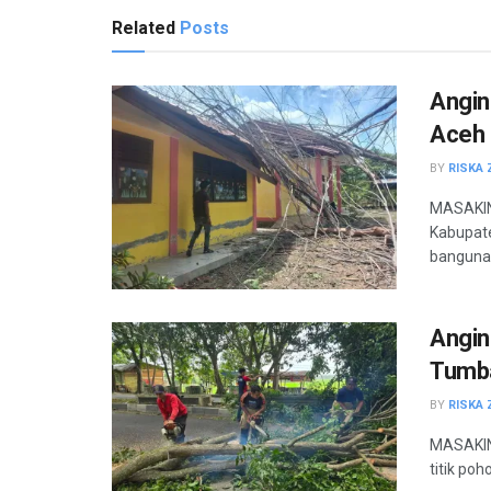
Related
Posts
Angin
Aceh 
BY
RISKA 
MASAKIN
Kabupat
bangunan
Angin
Tumba
BY
RISKA 
MASAKINI
titik po