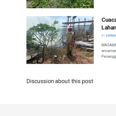
Cuaca
Lahan
BY
AININA
MASAKINI
ancaman
Penangg
Discussion about this post