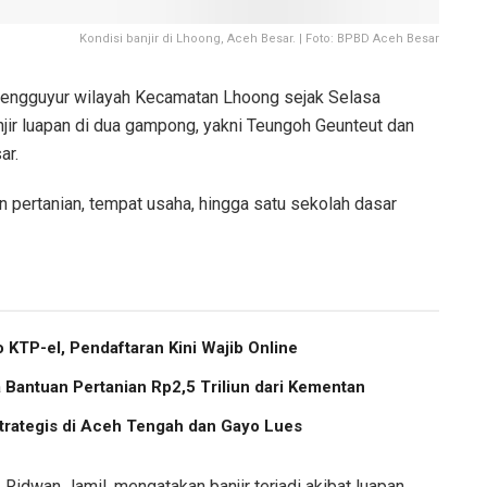
Kondisi banjir di Lhoong, Aceh Besar. | Foto: BPBD Aceh Besar
engguyur wilayah Kecamatan Lhoong sejak Selasa
ir luapan di dua gampong, yakni Teungoh Geunteut dan
ar.
n pertanian, tempat usaha, hingga satu sekolah dasar
 KTP-el, Pendaftaran Kini Wajib Online
Bantuan Pertanian Rp2,5 Triliun dari Kementan
trategis di Aceh Tengah dan Gayo Lues
idwan Jamil, mengatakan banjir terjadi akibat luapan