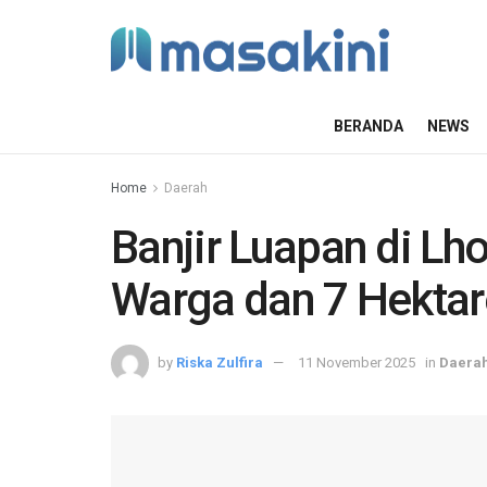
BERANDA
NEWS
Home
Daerah
Banjir Luapan di L
Warga dan 7 Hekta
by
Riska Zulfira
11 November 2025
in
Daera