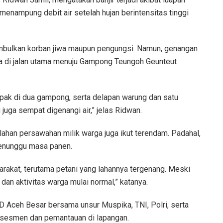
enampung debit air setelah hujan berintensitas tinggi
enimbulkan korban jiwa maupun pengungsi. Namun, genangan
 di jalan utama menuju Gampong Teungoh Geunteut
mpak di dua gampong, serta delapan warung dan satu
juga sempat digenangi air,” jelas Ridwan.
lahan persawahan milik warga juga ikut terendam. Padahal,
enunggu masa panen.
rakat, terutama petani yang lahannya tergenang. Meski
t dan aktivitas warga mulai normal,” katanya.
Aceh Besar bersama unsur Muspika, TNI, Polri, serta
asesmen dan pemantauan di lapangan.