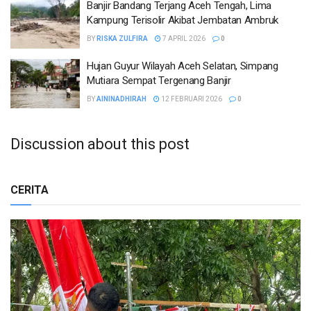
Banjir Bandang Terjang Aceh Tengah, Lima
Kampung Terisolir Akibat Jembatan Ambruk
BY
RISKA ZULFIRA
7 APRIL 2026
0
Hujan Guyur Wilayah Aceh Selatan, Simpang
Mutiara Sempat Tergenang Banjir
BY
AININADHIRAH
12 FEBRUARI 2026
0
Discussion about this post
CERITA