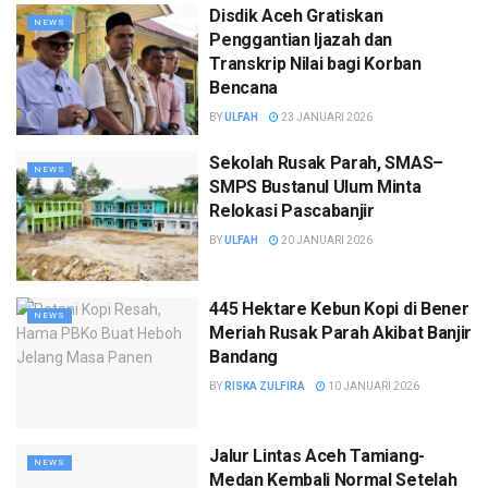
Disdik Aceh Gratiskan
NEWS
Penggantian Ijazah dan
Transkrip Nilai bagi Korban
Bencana
BY
ULFAH
23 JANUARI 2026
Sekolah Rusak Parah, SMAS–
NEWS
SMPS Bustanul Ulum Minta
Relokasi Pascabanjir
BY
ULFAH
20 JANUARI 2026
445 Hektare Kebun Kopi di Bener
NEWS
Meriah Rusak Parah Akibat Banjir
Bandang
BY
RISKA ZULFIRA
10 JANUARI 2026
Jalur Lintas Aceh Tamiang-
NEWS
Medan Kembali Normal Setelah