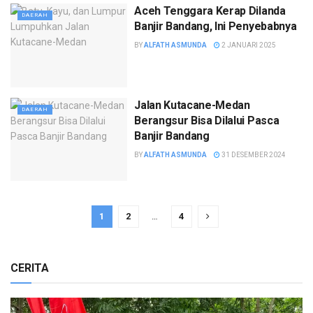
Aceh Tenggara Kerap Dilanda
DAERAH
Banjir Bandang, Ini Penyebabnya
BY
ALFATH ASMUNDA
2 JANUARI 2025
Jalan Kutacane-Medan
DAERAH
Berangsur Bisa Dilalui Pasca
Banjir Bandang
BY
ALFATH ASMUNDA
31 DESEMBER 2024
1
2
…
4
CERITA