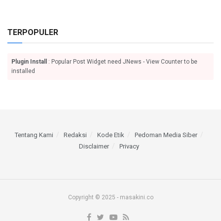
TERPOPULER
Plugin Install
: Popular Post Widget need JNews - View Counter to be
installed
Tentang Kami
Redaksi
Kode Etik
Pedoman Media Siber
Disclaimer
Privacy
Copyright © 2025 - masakini.co