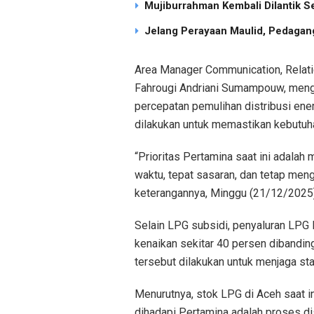
Mujiburrahman Kembali Dilantik S
Jelang Perayaan Maulid, Pedagang
Area Manager Communication, Relati
Fahrougi Andriani Sumampouw, menga
percepatan pemulihan distribusi ene
dilakukan untuk memastikan kebutuha
“Prioritas Pertamina saat ini adalah
waktu, tepat sasaran, dan tetap men
keterangannya, Minggu (21/12/2025)
Selain LPG subsidi, penyaluran LPG
kenaikan sekitar 40 persen dibandin
tersebut dilakukan untuk menjaga sta
Menurutnya, stok LPG di Aceh saat i
dihadapi Pertamina adalah proses d