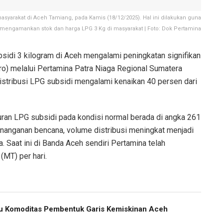
syarakat di Aceh Tamiang, pada Kamis (18/12/2025). Hal ini dilakukan guna
mengamankan stok dan harga LPG 3 Kg di masyarakat | Foto: Dok Pertamina
idi 3 kilogram di Aceh mengalami peningkatan signifikan
o) melalui Pertamina Patra Niaga Regional Sumatera
istribusi LPG subsidi mengalami kenaikan 40 persen dari
luran LPG subsidi pada kondisi normal berada di angka 261
nanganan bencana, volume distribusi meningkat menjadi
. Saat ini di Banda Aceh sendiri Pertamina telah
(MT) per hari.
atu Komoditas Pembentuk Garis Kemiskinan Aceh