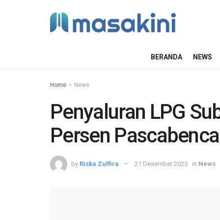
BERANDA
NEWS
Home
News
Penyaluran LPG Sub
Persen Pascabenc
by
Riska Zulfira
21 Desember 2025
in
News