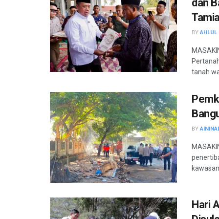
dan B
Tami
BY
AHLUL 
MASAKINI
Pertanah
tanah wa
Pemko
Bangu
BY
AININA
MASAKIN
penertib
kawasan 
Hari 