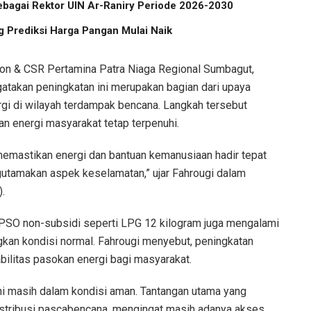
ebagai Rektor UIN Ar-Raniry Periode 2026-2030
 Prediksi Harga Pangan Mulai Naik
on & CSR Pertamina Patra Niaga Regional Sumbagut,
takan peningkatan ini merupakan bagian dari upaya
rgi di wilayah terdampak bencana. Langkah tersebut
n energi masyarakat tetap terpenuhi.
 memastikan energi dan bantuan kemanusiaan hadir tepat
gutamakan aspek keselamatan,” ujar Fahrougi dalam
.
 PSO non-subsidi seperti LPG 12 kilogram juga mengalami
gkan kondisi normal. Fahrougi menyebut, peningkatan
bilitas pasokan energi bagi masyarakat.
ni masih dalam kondisi aman. Tantangan utama yang
istribusi pascabencana, mengingat masih adanya akses