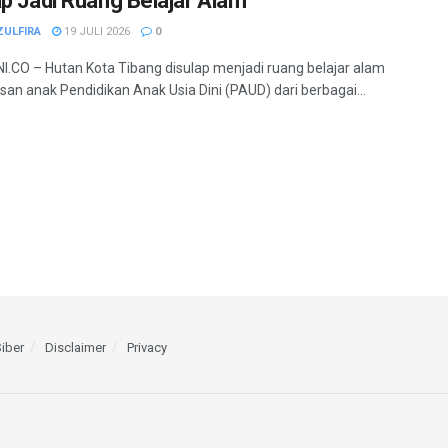
ap Jadi Ruang Belajar Alam
ZULFIRA
19 JULI 2026
0
.CO – Hutan Kota Tibang disulap menjadi ruang belajar alam
usan anak Pendidikan Anak Usia Dini (PAUD) dari berbagai...
iber
Disclaimer
Privacy