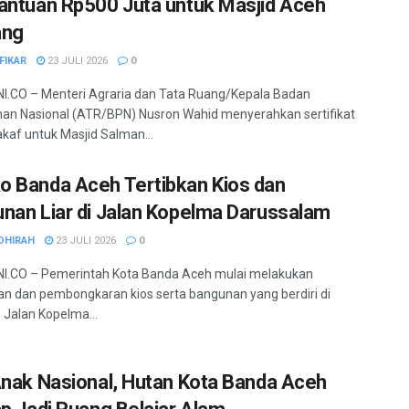
antuan Rp500 Juta untuk Masjid Aceh
ang
FIKAR
23 JULI 2026
0
.CO – Menteri Agraria dan Tata Ruang/Kepala Badan
an Nasional (ATR/BPN) Nusron Wahid menyerahkan sertifikat
kaf untuk Masjid Salman...
 Banda Aceh Tertibkan Kios dan
nan Liar di Jalan Kopelma Darussalam
DHIRAH
23 JULI 2026
0
I.CO – Pemerintah Kota Banda Aceh mulai melakukan
an dan pembongkaran kios serta bangunan yang berdiri di
Jalan Kopelma...
Anak Nasional, Hutan Kota Banda Aceh