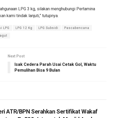
ahgunaan LPG 3 kg, silakan menghubungi Pertamina
n kami tindak lanjuti,” tutupnya.
si LPG
LPG 12 Kg
LPG Subsidi
Pascabencana
agut
Next Post
Isak Cedera Parah Usai Cetak Gol, Waktu
Pemulihan Bisa 9 Bulan
ri ATR/BPN Serahkan Sertifikat Wakaf