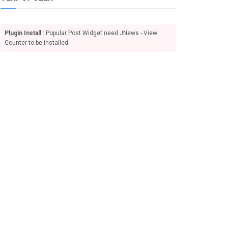
Plugin Install
: Popular Post Widget need JNews - View
Counter to be installed