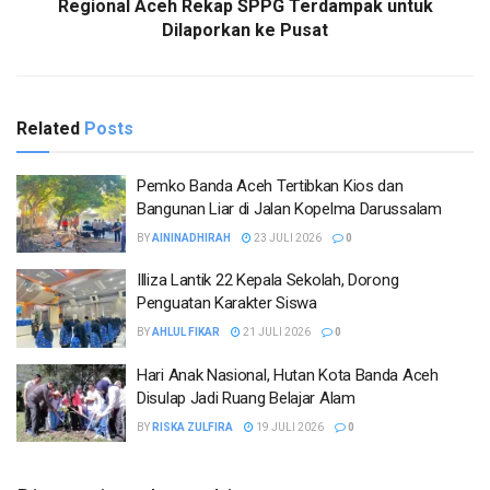
Regional Aceh Rekap SPPG Terdampak untuk
Dilaporkan ke Pusat
Related
Posts
Pemko Banda Aceh Tertibkan Kios dan
Bangunan Liar di Jalan Kopelma Darussalam
BY
AININADHIRAH
23 JULI 2026
0
Illiza Lantik 22 Kepala Sekolah, Dorong
Penguatan Karakter Siswa
BY
AHLUL FIKAR
21 JULI 2026
0
Hari Anak Nasional, Hutan Kota Banda Aceh
Disulap Jadi Ruang Belajar Alam
BY
RISKA ZULFIRA
19 JULI 2026
0