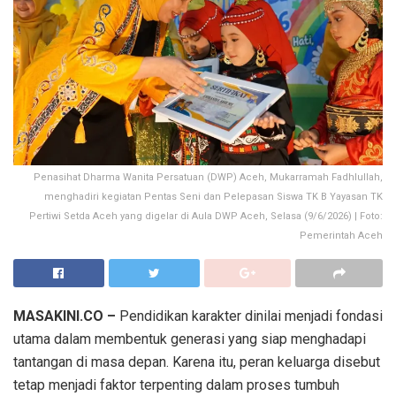
Penasihat Dharma Wanita Persatuan (DWP) Aceh, Mukarramah Fadhlullah,
menghadiri kegiatan Pentas Seni dan Pelepasan Siswa TK B Yayasan TK
Pertiwi Setda Aceh yang digelar di Aula DWP Aceh, Selasa (9/6/2026) | Foto:
Pemerintah Aceh
MASAKINI.CO –
Pendidikan karakter dinilai menjadi fondasi
utama dalam membentuk generasi yang siap menghadapi
tantangan di masa depan. Karena itu, peran keluarga disebut
tetap menjadi faktor terpenting dalam proses tumbuh