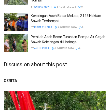
Non Biji
BY
AHMAD MUFTI
5 AGUSTUS 2026
0
Kekeringan Aceh Besar Meluas, 2.125 Hektare
Sawah Terdampak
BY
RISKA ZULFIRA
5 AGUSTUS 2026
0
Pemkab Aceh Besar Turunkan Pompa Air Cegah
Sawah Kekeringan di Lhoknga
BY
AHLUL FIKAR
4 AGUSTUS 2026
0
Discussion about this post
CERITA