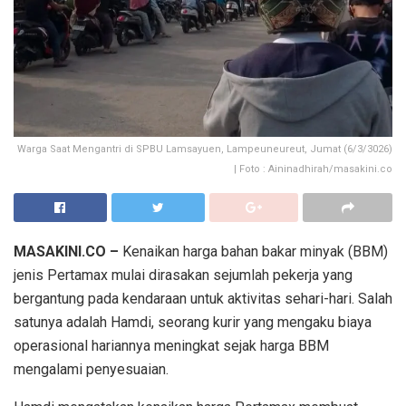
Warga Saat Mengantri di SPBU Lamsayuen, Lampeuneureut, Jumat (6/3/3026)
| Foto : Aininadhirah/masakini.co
MASAKINI.CO –
Kenaikan harga bahan bakar minyak (BBM)
jenis Pertamax mulai dirasakan sejumlah pekerja yang
bergantung pada kendaraan untuk aktivitas sehari-hari. Salah
satunya adalah Hamdi, seorang kurir yang mengaku biaya
operasional hariannya meningkat sejak harga BBM
mengalami penyesuaian.