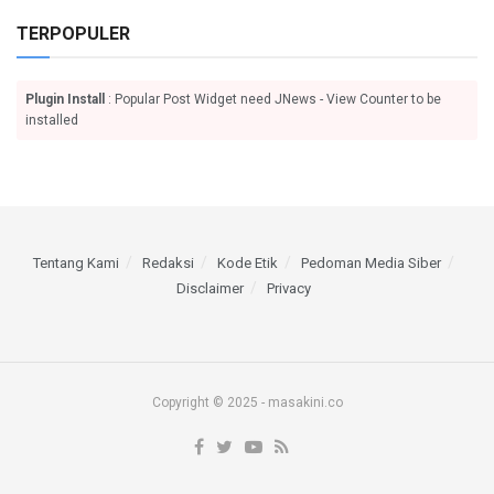
TERPOPULER
Plugin Install
: Popular Post Widget need JNews - View Counter to be
installed
Tentang Kami
Redaksi
Kode Etik
Pedoman Media Siber
Disclaimer
Privacy
Copyright © 2025 - masakini.co