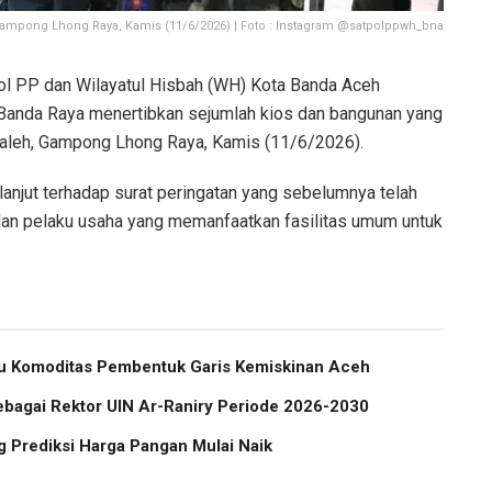
 Gampong Lhong Raya, Kamis (11/6/2026) | Foto : Instagram @satpolppwh_bna
l PP dan Wilayatul Hisbah (WH) Kota Banda Aceh
anda Raya menertibkan sejumlah kios dan bangunan yang
l Saleh, Gampong Lhong Raya, Kamis (11/6/2026).
lanjut terhadap surat peringatan yang sebelumnya telah
dan pelaku usaha yang memanfaatkan fasilitas umum untuk
atu Komoditas Pembentuk Garis Kemiskinan Aceh
ebagai Rektor UIN Ar-Raniry Periode 2026-2030
 Prediksi Harga Pangan Mulai Naik