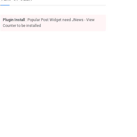
Plugin Install
: Popular Post Widget need JNews - View
Counter to be installed