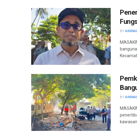
Pener
Fungs
BY
AININA
MASAKIN
bangunan
Kecamata
Pemko
Bangu
BY
AININA
MASAKIN
penertib
kawasan 