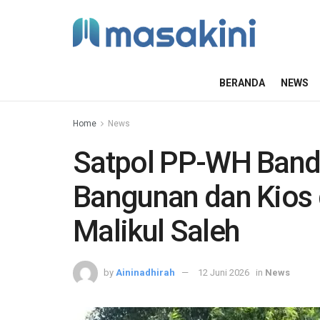
BERANDA
NEWS
Home
News
Satpol PP-WH Band
Bangunan dan Kios 
Malikul Saleh
by
Aininadhirah
12 Juni 2026
in
News