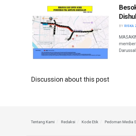
Besok
Dishu
BY
RISKA 
MASAKIN
memberla
Darussal
Discussion about this post
Tentang Kami
Redaksi
Kode Etik
Pedoman Media S