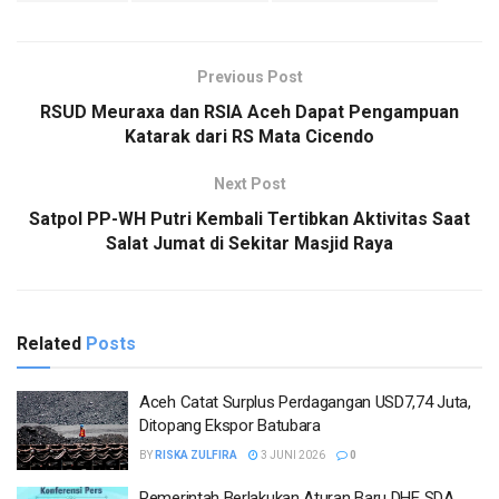
Previous Post
RSUD Meuraxa dan RSIA Aceh Dapat Pengampuan
Katarak dari RS Mata Cicendo
Next Post
Satpol PP-WH Putri Kembali Tertibkan Aktivitas Saat
Salat Jumat di Sekitar Masjid Raya
Related
Posts
Aceh Catat Surplus Perdagangan USD7,74 Juta,
Ditopang Ekspor Batubara
BY
RISKA ZULFIRA
3 JUNI 2026
0
Pemerintah Berlakukan Aturan Baru DHE SDA,