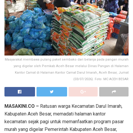
Masyarakat membawa pulang paket sembako dari belanja pada pangan murah
yang digelar oleh Pemkab Aceh Besar melalui Dinas Pangan di Halaman
Kantor Camat di Halaman Kantor Camat Darul Imarah, Aceh Besar, Jumat
(03/07/2026). Foto: MC ACEH BESAR
MASAKINI.CO –
Ratusan warga Kecamatan Darul Imarah,
Kabupaten Aceh Besar, memadati halaman kantor
kecamatan sejak pagi untuk memanfaatkan program pasar
murah yang digelar Pemerintah Kabupaten Aceh Besar,