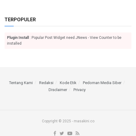
TERPOPULER
Plugin Install
: Popular Post Widget need JNews - View Counter to be
installed
Tentang Kami
Redaksi
Kode Etik
Pedoman Media Siber
Disclaimer
Privacy
Copyright © 2025 - masakini.co