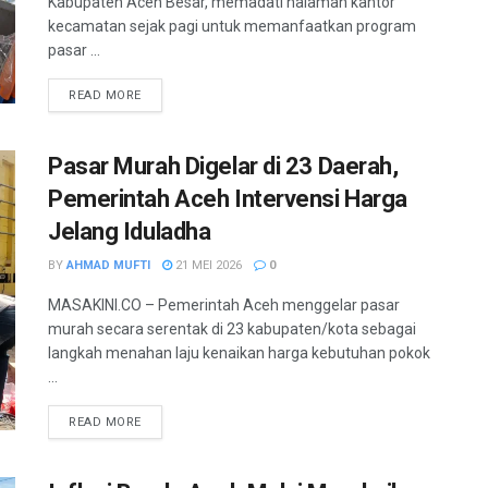
Kabupaten Aceh Besar, memadati halaman kantor
kecamatan sejak pagi untuk memanfaatkan program
pasar ...
READ MORE
Pasar Murah Digelar di 23 Daerah,
Pemerintah Aceh Intervensi Harga
Jelang Iduladha
BY
AHMAD MUFTI
21 MEI 2026
0
MASAKINI.CO – Pemerintah Aceh menggelar pasar
murah secara serentak di 23 kabupaten/kota sebagai
langkah menahan laju kenaikan harga kebutuhan pokok
...
READ MORE