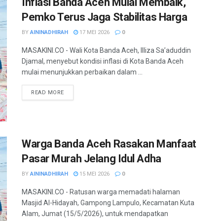
Inflasi Banda Aceh Mulai Membaik,
Pemko Terus Jaga Stabilitas Harga
BY
AININADHIRAH
17 MEI 2026
0
MASAKINI.CO - Wali Kota Banda Aceh, Illiza Sa’aduddin
Djamal, menyebut kondisi inflasi di Kota Banda Aceh
mulai menunjukkan perbaikan dalam ...
READ MORE
Warga Banda Aceh Rasakan Manfaat
Pasar Murah Jelang Idul Adha
BY
AININADHIRAH
15 MEI 2026
0
MASAKINI.CO - Ratusan warga memadati halaman
Masjid Al-Hidayah, Gampong Lampulo, Kecamatan Kuta
Alam, Jumat (15/5/2026), untuk mendapatkan