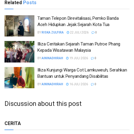
Related
Posts
Taman Telepon Direvitalisasi, Pemko Banda
Aceh Hidupkan Jejak Sejarah Kota Tua
BY
RISKA ZULFIRA
22 JULI 2026
0
Illiza Ceritakan Sejarah Taman Putroe Phang
Kepada Wisatawan Malaysia
BY
AININADHIRAH
19 JULI 2026
0
Illiza Kunjungi Warga Cot Lamkuweuh, Serahkan
Bantuan untuk Penyandang Disabilitas
BY
AININADHIRAH
16 JULI 2026
0
Discussion about this post
CERITA