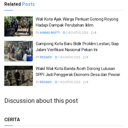
Related
Posts
Wali Kota Ajak Warga Perkuat Gotong Royong
Hadapi Dampak Perubahan Iklim
BY
AHMAD MUFTI
3 AGUSTUS 2026
0
Gampong Kota Baru Bidik Proklim Lestari, Siap
Jalani Verifikasi Nasional Pekan Ini
BY
REDAKSI
1 AGUSTUS 2026
0
Wakil Wali Kota Banda Aceh Dorong Lulusan
SPPI Jadi Penggerak Ekonomi Desa dan Pesisir
BY
REDAKSI
1 AGUSTUS 2026
0
Discussion about this post
CERITA