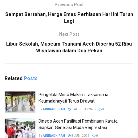
Previous Post
Sempat Bertahan, Harga Emas Perhiasan Hari Ini Turun
Lagi
Next Post
Libur Sekolah, Museum Tsunami Aceh Diserbu 52 Ribu
Wisatawan dalam Dua Pekan
Related
Posts
Pengelola Minta Makam Laksamana
Keumalahayati Terus Dirawat
BY
AININADHIRAH
5 AGUSTUS 2026
0
Dinsos Aceh Fasilitasi Pembinaan Karate,
Siapkan Generasi Muda Berprestasi
BY
AININADHIRAH
8 JUNI 2026
0