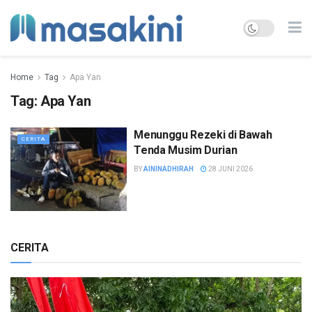
Home
Tag
Apa Yan
Tag:
Apa Yan
Menunggu Rezeki di Bawah
CERITA
Tenda Musim Durian
BY
AININADHIRAH
28 JUNI 2026
CERITA