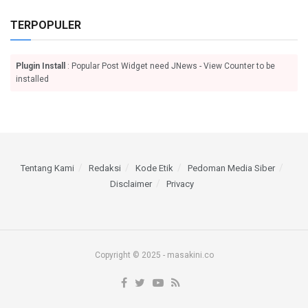
TERPOPULER
Plugin Install
: Popular Post Widget need JNews - View Counter to be
installed
Tentang Kami
Redaksi
Kode Etik
Pedoman Media Siber
Disclaimer
Privacy
Copyright © 2025 - masakini.co