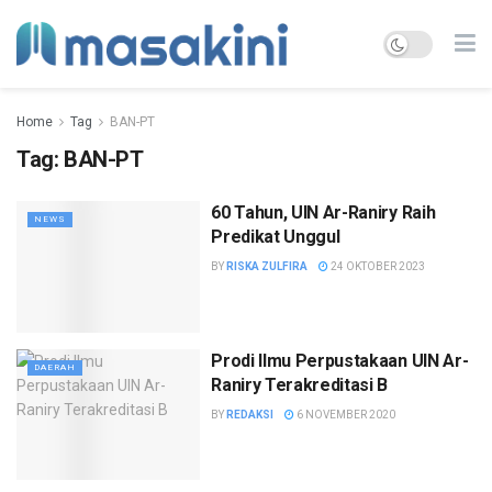
Home
Tag
BAN-PT
Tag:
BAN-PT
60 Tahun, UIN Ar-Raniry Raih
NEWS
Predikat Unggul
BY
RISKA ZULFIRA
24 OKTOBER 2023
Prodi Ilmu Perpustakaan UIN Ar-
DAERAH
Raniry Terakreditasi B
BY
REDAKSI
6 NOVEMBER 2020