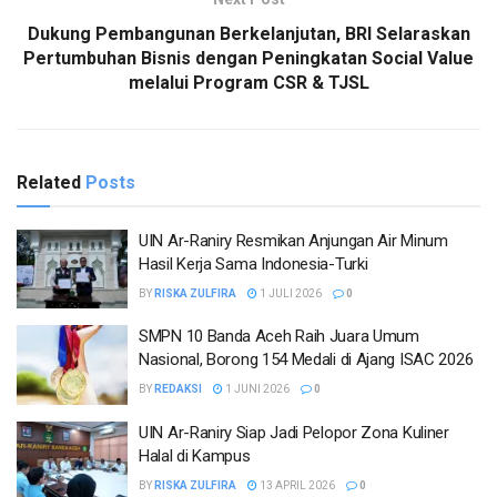
Dukung Pembangunan Berkelanjutan, BRI Selaraskan
Pertumbuhan Bisnis dengan Peningkatan Social Value
melalui Program CSR & TJSL
Related
Posts
UIN Ar-Raniry Resmikan Anjungan Air Minum
Hasil Kerja Sama Indonesia-Turki
BY
RISKA ZULFIRA
1 JULI 2026
0
SMPN 10 Banda Aceh Raih Juara Umum
Nasional, Borong 154 Medali di Ajang ISAC 2026
BY
REDAKSI
1 JUNI 2026
0
UIN Ar-Raniry Siap Jadi Pelopor Zona Kuliner
Halal di Kampus
BY
RISKA ZULFIRA
13 APRIL 2026
0