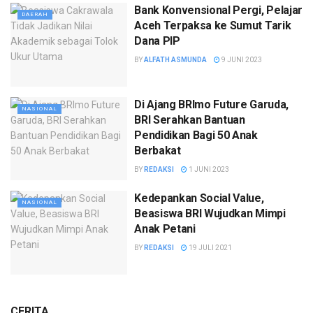
Bank Konvensional Pergi, Pelajar
DAERAH
Aceh Terpaksa ke Sumut Tarik
Dana PIP
BY
ALFATH ASMUNDA
9 JUNI 2023
Di Ajang BRImo Future Garuda,
NASIONAL
BRI Serahkan Bantuan
Pendidikan Bagi 50 Anak
Berbakat
BY
REDAKSI
1 JUNI 2023
Kedepankan Social Value,
NASIONAL
Beasiswa BRI Wujudkan Mimpi
Anak Petani
BY
REDAKSI
19 JULI 2021
CERITA