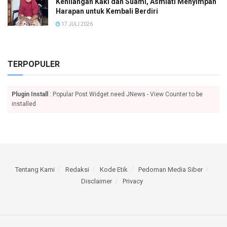
Kehilangan Kaki dan Suami, Asmiati Menyimpan
Harapan untuk Kembali Berdiri
17 JULI 2026
TERPOPULER
Plugin Install
: Popular Post Widget need JNews - View Counter to be
installed
Tentang Kami
Redaksi
Kode Etik
Pedoman Media Siber
Disclaimer
Privacy